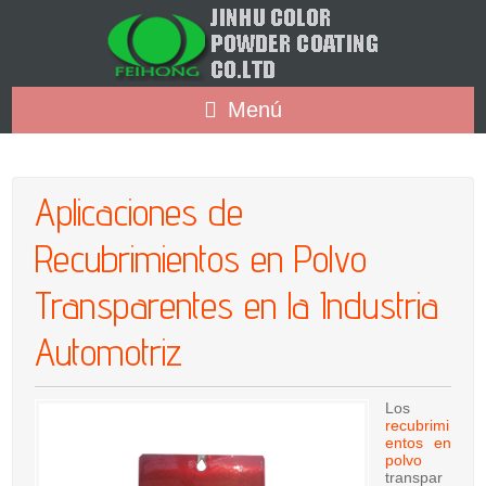
Menú
Aplicaciones de
Recubrimientos en Polvo
Transparentes en la Industria
Automotriz
Los
recubrimi
entos en
polvo
transpar